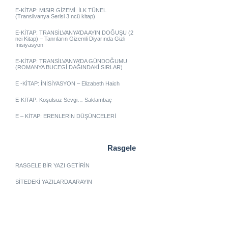
E-KİTAP: MISIR GİZEMİ. İLK TÜNEL
(Transilvanya Serisi 3 ncü kitap)
E-KİTAP: TRANSİLVANYA’DA AYIN DOĞUŞU (2
nci Kitap) – Tanrıların Gizemli Diyarında Gizli
İnisiyasyon
E-KİTAP: TRANSİLVANYA’DA GÜNDOĞUMU
(ROMANYA BUCEGİ DAĞINDAKİ SIRLAR)
E -KİTAP: İNİSİYASYON – Elizabeth Haich
E-KİTAP: Koşulsuz Sevgi… Saklambaç
E – KİTAP: ERENLERİN DÜŞÜNCELERİ
Rasgele
RASGELE BİR YAZI GETİRİN
SİTEDEKİ YAZILARDA ARAYIN