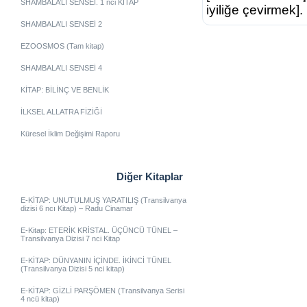
SHAMBALA’LI SENSEİ. 1 nci KİTAP
iyiliğe çevirmek].
SHAMBALA’LI SENSEİ 2
EZOOSMOS (Tam kitap)
SHAMBALA’LI SENSEİ 4
KİTAP: BİLİNÇ VE BENLİK
İLKSEL ALLATRA FİZİĞİ
Küresel İklim Değişimi Raporu
Diğer Kitaplar
E-KİTAP: UNUTULMUŞ YARATILIŞ (Transilvanya
dizisi 6 ncı Kitap) – Radu Cinamar
E-Kitap: ETERİK KRİSTAL. ÜÇÜNCÜ TÜNEL –
Transilvanya Dizisi 7 nci Kitap
E-KİTAP: DÜNYANIN İÇİNDE. İKİNCİ TÜNEL
(Transilvanya Dizisi 5 nci kitap)
E-KİTAP: GİZLİ PARŞÖMEN (Transilvanya Serisi
4 ncü kitap)