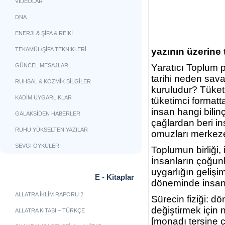
VİDEOLAR
DNA
ENERJİ & ŞİFA & REİKİ
TEKAMÜL/ŞİFA TEKNİKLERİ
yazının üzerine t
GÜNCEL MESAJLAR
Yaratıcı Toplum p
tarihi neden sava
RUHSAL & KOZMİK BİLGİLER
kuruludur? Tüket
KADİM UYGARLIKLAR
tüketimci format
insan hangi bili
GALAKSİDEN HABERLER
çağlardan beri in
RUHU YÜKSELTEN YAZILAR
omuzları merkeze 
SEVGİ ÖYKÜLERİ
Toplumun birliği,
İnsanların çoğunl
uygarlığın gelişim
E - Kitaplar
döneminde insanl
ALLATRA İKLİM RAPORU 2
Sürecin fiziği: 
değiştirmek için 
ALLATRA KİTABI – TÜRKÇE
[monadı tersine ç