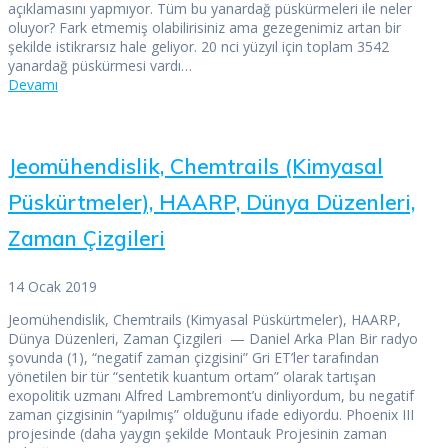
açıklamasını yapmıyor. Tüm bu yanardağ püskürmeleri ile neler
oluyor? Fark etmemiş olabilirisiniz ama gezegenimiz artan bir
şekilde istikrarsız hale geliyor. 20 nci yüzyıl için toplam 3542
yanardağ püskürmesi vardı…
Devamı
Jeomühendislik, Chemtrails (Kimyasal
Püskürtmeler), HAARP, Dünya Düzenleri,
Zaman Çizgileri
14 Ocak 2019
Jeomühendislik, Chemtrails (Kimyasal Püskürtmeler), HAARP,
Dünya Düzenleri, Zaman Çizgileri — Daniel Arka Plan Bir radyo
şovunda (1), “negatif zaman çizgisini” Gri ET’ler tarafından
yönetilen bir tür “sentetik kuantum ortam” olarak tartışan
exopolitik uzmanı Alfred Lambremont’u dinliyordum, bu negatif
zaman çizgisinin “yapılmış” olduğunu ifade ediyordu. Phoenix III
projesinde (daha yaygın şekilde Montauk Projesinin zaman