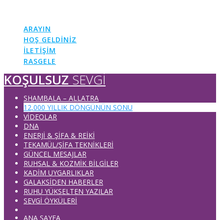
KOŞULSUZ
SEVGI
ARAYIN
HOŞ GELDİNİZ
İLETİŞİM
RASGELE
KOŞULSUZ
SEVGI
SHAMBALA – ALLATRA
12,000 YILLIK DÖNGÜNÜN SONU
VİDEOLAR
DNA
ENERJİ & ŞİFA & REİKİ
TEKAMÜL/ŞİFA TEKNİKLERİ
GÜNCEL MESAJLAR
RUHSAL & KOZMİK BİLGİLER
KADİM UYGARLIKLAR
GALAKSİDEN HABERLER
RUHU YÜKSELTEN YAZILAR
SEVGİ ÖYKÜLERİ
ANA SAYFA