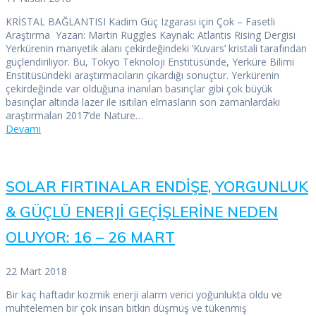
KRİSTAL BAĞLANTISI Kadim Güç Izgarası için Çok – Fasetli
Araştırma Yazan: Martin Ruggles Kaynak: Atlantis Rising Dergisi
Yerkürenin manyetik alanı çekirdeğindeki ‘Kuvars’ kristali tarafından
güçlendiriliyor. Bu, Tokyo Teknoloji Enstitüsünde, Yerküre Bilimi
Enstitüsündeki araştırmacıların çıkardığı sonuçtur. Yerkürenin
çekirdeğinde var olduğuna inanılan basınçlar gibi çok büyük
basınçlar altında lazer ile ısıtılan elmasların son zamanlardaki
araştırmaları 2017’de Nature…
Devamı
SOLAR FIRTINALAR ENDİŞE, YORGUNLUK
& GÜÇLÜ ENERJİ GEÇİŞLERİNE NEDEN
OLUYOR: 16 – 26 MART
22 Mart 2018
Bir kaç haftadır kozmik enerji alarm verici yoğunlukta oldu ve
muhtelemen bir çok insan bitkin düşmüş ve tükenmiş