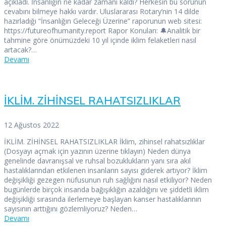
açıkladı. İnsanlığın ne kadar zamanı kaldı? Herkesin bu sorunun
cevabını bilmeye hakkı vardır. Uluslararası Rotary’nin 14 dilde
hazırladığı “İnsanlığın Geleceği Üzerine” raporunun web sitesi:
https://futureofhumanity.report Rapor Konuları: 🔔Analitik bir
tahmine göre önümüzdeki 10 yıl içinde iklim felaketleri nasıl
artacak?…
Devamı
İKLİM. ZİHİNSEL RAHATSIZLIKLAR
12 Ağustos 2022
İKLİM. ZİHİNSEL RAHATSIZLIKLAR İklim, zihinsel rahatsızlıklar
(Dosyayı açmak için yazının üzerine tıklayın) Neden dünya
genelinde davranışsal ve ruhsal bozuklukların yanı sıra akıl
hastalıklarından etkilenen insanların sayısı giderek artıyor? İklim
değişikliği gezegen nüfusunun ruh sağlığını nasıl etkiliyor? Neden
bugünlerde birçok insanda bağışıklığın azaldığını ve şiddetli iklim
değişikliği sırasında ilerlemeye başlayan kanser hastalıklarının
sayısının arttığını gözlemliyoruz? Neden…
Devamı