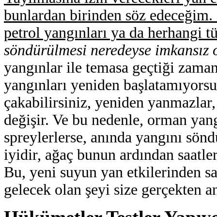
bunlardan birinden söz edeceğim.
petrol yangınları ya da herhangi tür
söndürülmesi neredeyse imkansız o
yangınlar ile temasa geçtiği zama
yangınları yeniden başlatamıyorsu
çakabilirsiniz, yeniden yanmazlar
değişir. Ve bu nedenle, orman yan
spreylerlerse, anında yangını sönd
iyidir, ağaç bunun ardından saatl
Bu, yeni suyun yan etkilerinden s
gelecek olan şeyi size gerçekten a