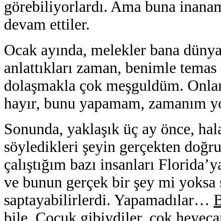
görebiliyorlardı. Ama buna inanam
devam ettiler.
O
cak ayında, melekler bana dünyad
anlattıkları zaman, benimle temas
dolaşmakla çok meşguldüm. Onlar 
hayır, bunu yapamam, zamanım y
Sonunda, yaklaşık üç ay önce, ha
söyledikleri şeyin gerçekten doğru
çalıştığım bazı insanları Florida’
ve bunun gerçek bir şey mi yoksa
saptayabilirlerdi. Yapamadılar…
B
bile. Çocuk gibiydiler, çok heyec