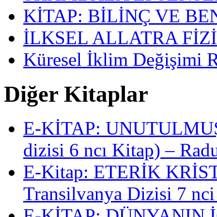
KİTAP: BİLİNÇ VE BE
İLKSEL ALLATRA FİZİ
Küresel İklim Değişimi 
Diğer Kitaplar
E-KİTAP: UNUTULMUŞ 
dizisi 6 ncı Kitap) – Ra
E-Kitap: ETERİK KRİ
Transilvanya Dizisi 7 nci
E-KİTAP: DÜNYANIN İ