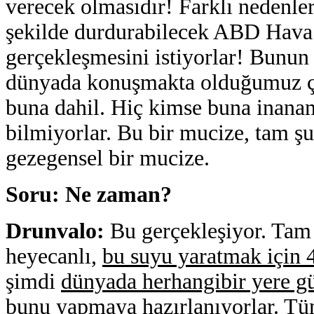
verecek olmasıdır! Farklı nedenlerl
şekilde durdurabilecek ABD Hava
gerçekleşmesini istiyorlar! Bunun 
dünyada konuşmakta olduğumuz çeşi
buna dahil. Hiç kimse buna inanam
bilmiyorlar. Bu bir mucize, tam 
gezegensel bir mucize.
Soru: Ne zaman?
Drunvalo
:
Bu gerçekleşiyor. Tam
heyecanlı,
bu suyu yaratmak için 48
şimdi
dünyada herhangibir yere gü
bunu yapmaya hazırlanıyorlar
. Tü