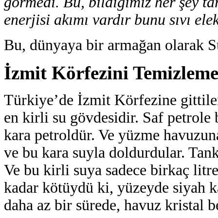
görmedi. Bu, bildiğimiz her şey ta
enerjisi akımı vardır bunu sıvı ele
Bu, dünyaya bir armağan olarak Su
İzmit Körfezini Temizlem
Türkiye’de İzmit Körfezine gittile
en kirli su gövdesidir. Saf petrole 
kara petroldür. Ve yüzme havuzuna
ve bu kara suyla doldurdular. Tankı
Ve bu kirli suya sadece birkaç litr
kadar kötüydü ki, yüzeyde siyah k
daha az bir sürede, havuz kristal b