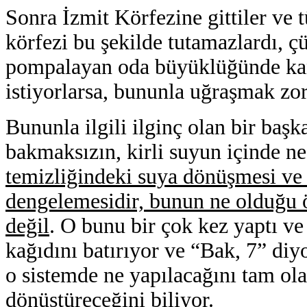
Sonra İzmit Körfezine gittiler ve 
körfezi bu şekilde tutamazlardı, çü
pompalayan oda büyüklüğünde kana
istiyorlarsa, bununla uğraşmak zo
Bununla ilgili ilginç olan bir başk
bakmaksızın, kirli suyun içinde n
temizliğindeki suya dönüşmesi ve
dengelemesidir, bunun ne olduğu ö
değil
. O bunu bir çok kez yaptı v
kağıdını batırıyor ve “Bak,
7”
diyo
o sistemde ne yapılacağını tam ola
dönüştüreceğini biliyor.