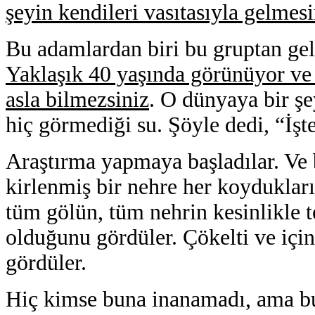
şeyin kendileri vasıtasıyla gelmesi
Bu adamlardan biri bu gruptan ge
Yaklaşık 40 yaşında görünüyor ve 
asla bilmezsiniz
. O dünyaya bir şe
hiç görmediği su. Şöyle dedi, “İşt
Araştırma yapmaya başladılar. Ve 
kirlenmiş bir nehre her koydukları
tüm gölün, tüm nehrin kesinlikle t
olduğunu gördüler. Çökelti ve için
gördüler.
Hiç kimse buna inanamadı, ama b