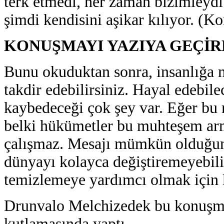
terk etmedi, her zaman bizimleydi 
şimdi kendisini aşikar kılıyor. (
KONUŞMAYI YAZIYA GEÇİR
Bunu okuduktan sonra, insanlığa n
takdir edebilirsiniz. Hayal edebilec
kaybedeceği çok şey var. Eğer bu 
belki hükümetler bu muhteşem ar
çalışmaz. Mesajı mümkün olduğunc
dünyayı kolayca değiştiremeyebili
temizlemeye yardımcı olmak için 
Drunvalo Melchizedek bu konuşm
kutlamasında yaptı.