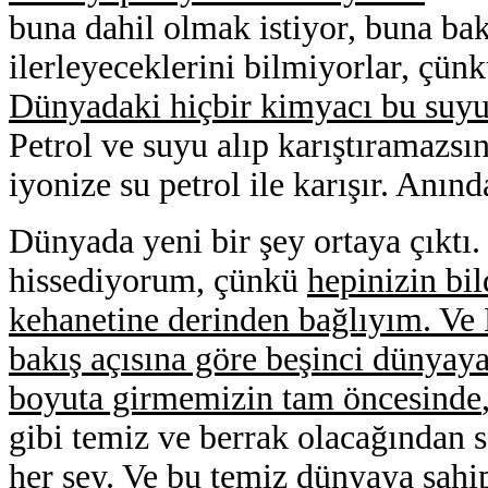
buna dahil olmak istiyor, buna bak
ilerleyeceklerini bilmiyorlar, çün
Dünyadaki hiçbir kimyacı bu suyu
Petrol ve suyu alıp karıştıramazsı
iyonize su petrol ile karışır. Anında
Dünyada yeni bir şey ortaya çıktı
hissediyorum, çünkü
hepinizin bil
kehanetine derinden bağlıyım. Ve 
bakış açısına göre beşinci dünyay
boyuta girmemizin tam öncesinde
gibi temiz ve berrak olacağından s
her şey. Ve bu temiz dünyaya sahip