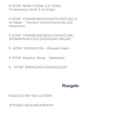
E-KİTAP: MISIR GİZEMİ. İLK TÜNEL
(Transilvanya Serisi 3 ncü kitap)
E-KİTAP: TRANSİLVANYA’DA AYIN DOĞUŞU (2
nci Kitap) – Tanrıların Gizemli Diyarında Gizli
İnisiyasyon
E-KİTAP: TRANSİLVANYA’DA GÜNDOĞUMU
(ROMANYA BUCEGİ DAĞINDAKİ SIRLAR)
E -KİTAP: İNİSİYASYON – Elizabeth Haich
E-KİTAP: Koşulsuz Sevgi… Saklambaç
E – KİTAP: ERENLERİN DÜŞÜNCELERİ
Rasgele
RASGELE BİR YAZI GETİRİN
SİTEDEKİ YAZILARDA ARAYIN