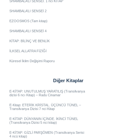
SHAMBALA’LI SENSEİ. 1 nci KİTAP
SHAMBALA’LI SENSEİ 2
EZOOSMOS (Tam kitap)
SHAMBALA’LI SENSEİ 4
KİTAP: BİLİNÇ VE BENLİK
İLKSEL ALLATRA FİZİĞİ
Küresel İklim Değişimi Raporu
Diğer Kitaplar
E-KİTAP: UNUTULMUŞ YARATILIŞ (Transilvanya
dizisi 6 ncı Kitap) – Radu Cinamar
E-Kitap: ETERİK KRİSTAL. ÜÇÜNCÜ TÜNEL –
Transilvanya Dizisi 7 nci Kitap
E-KİTAP: DÜNYANIN İÇİNDE. İKİNCİ TÜNEL
(Transilvanya Dizisi 5 nci kitap)
E-KİTAP: GİZLİ PARŞÖMEN (Transilvanya Serisi
4 ncü kitap)