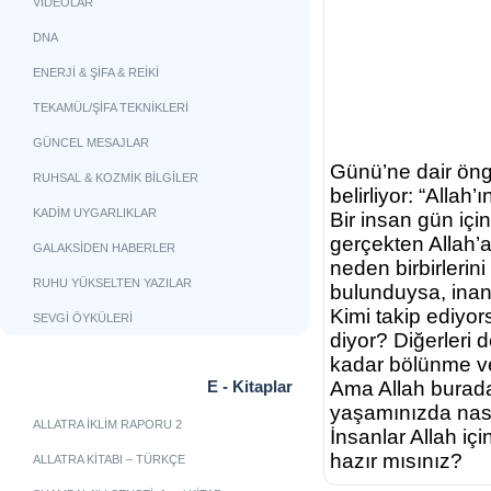
VİDEOLAR
DNA
ENERJİ & ŞİFA & REİKİ
TEKAMÜL/ŞİFA TEKNİKLERİ
GÜNCEL MESAJLAR
Günü’ne dair öngö
RUHSAL & KOZMİK BİLGİLER
belirliyor: “Alla
KADİM UYGARLIKLAR
Bir insan gün içi
gerçekten Allah’a
GALAKSİDEN HABERLER
neden birbirlerin
RUHU YÜKSELTEN YAZILAR
bulunduysa, inan
Kimi takip ediyor
SEVGİ ÖYKÜLERİ
diyor? Diğerleri d
kadar bölünme ve
E - Kitaplar
Ama Allah burada
yaşamınızda nası
ALLATRA İKLİM RAPORU 2
İnsanlar Allah iç
hazır mısınız?
ALLATRA KİTABI – TÜRKÇE